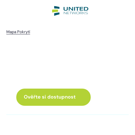
Mapa Pokrytí
Mstice
I pro vás máme internet
a Chytrou TV
ve skvělé nabídce
Ověřte si dostupnost