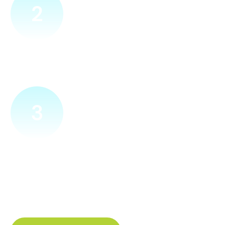
2
Přijedeme za vámi
Náš technik přijede na vámi zvolené místo. Po prohlídce
vám sdělí veškeré informace ohledně připojení.
3
Zapojíme a zprovozníme
Pokud si plácneme, přípojku zapojíme buďto hned
a nebo si domluvíme jiný termín. Náš internet
tak budete mít do několika dnů od objednání.