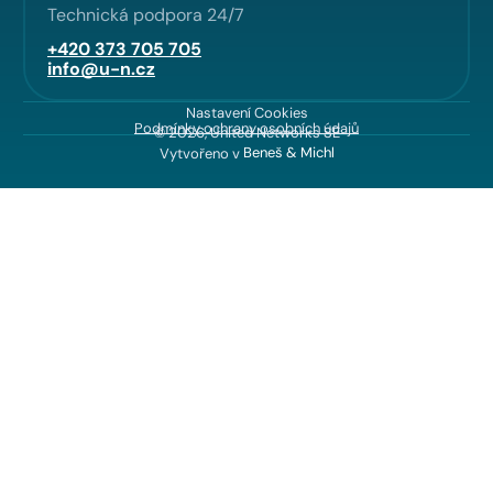
Technická podpora 24/7
+420 373 705 705
info@u-n.cz
Nastavení Cookies
Podmínky ochrany osobních údajů
© 2026, United Networks SE
Vytvořeno v
Beneš & Michl