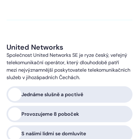
kontaktováni s obchodní nabídkou.
Více o ochraně
soukromí
United Networks
Společnost United Networks SE je ryze český, veřejný
telekomunikační operátor, který dlouhodobě patří
mezi nejvýznamnější poskytovatele telekomunikačních
služeb v jihozápadních Čechách.
Jednáme slušně a poctivě
Provozujeme 8 poboček
S našimi lidmi se domluvíte