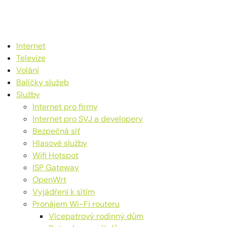
Internet
Televize
Volání
Balíčky služeb
Služby
Internet pro firmy
Internet pro SVJ a developery
Bezpečná síť
Hlasové služby
Wifi Hotspot
ISP Gateway
OpenWrt
Vyjádření k sítím
Pronájem Wi-Fi routeru
Vícepatrový rodinný dům