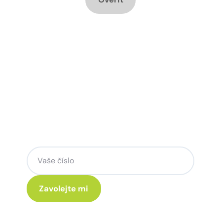
Chcete změnu a potřebujete
poradit jak na to?
Zanechte nám svoje telefoní číslo a my
se Vám rádi ozveme.
Kliknutím na „Zavolejte mi“ souhlasíte s tím, že budete