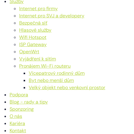
Služby
Internet pro firmy
Internet pro SVJ a developery
Bezpečná síť
Hlasové služby
Wifi Hotspot
ISP Gateway
OpenWrt
Vyjádření k sítím
Pronájem Wi-Fi routeru
Vícepatrový rodinný dům
Byt nebo menší dům
Velký objekt nebo venkovní prostor
Podpora
Blog - rady a tipy
Sponzoring
O nás
Kariéra
Kontakt