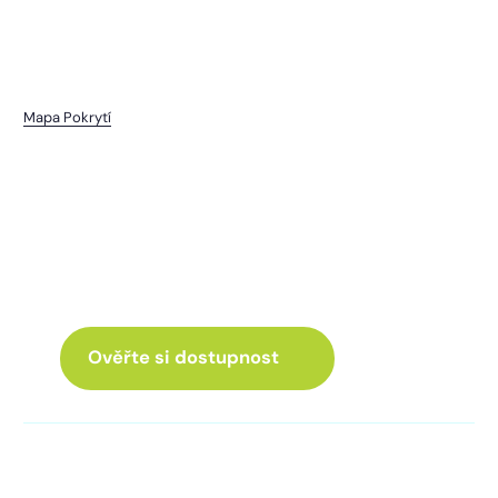
Mapa Pokrytí
Čepice
I pro vás máme internet
a Chytrou TV
ve skvělé nabídce
Ověřte si dostupnost