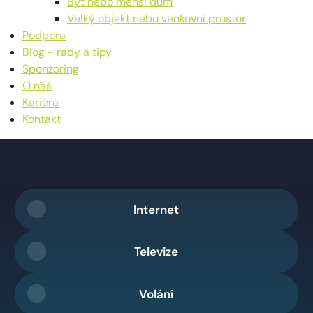
Byt nebo menší dům
Velký objekt nebo venkovní prostor
Podpora
Blog - rady a tipy
Sponzoring
O nás
Kariéra
Kontakt
Internet
Televize
Volání