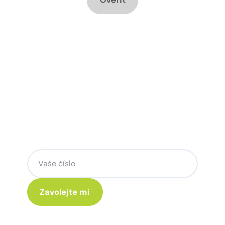
Chcete změnu a potřebujete
poradit jak na to?
Zanechte nám svoje telefoní číslo a my
se Vám rádi ozveme.
Kliknutím na „Zavolejte mi“ souhlasíte s tím, že budete