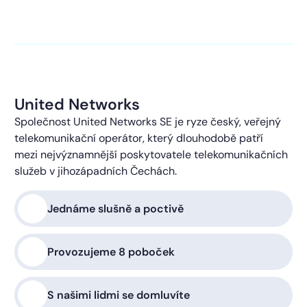
kontaktováni s obchodní nabídkou.
Více o ochraně
soukromí
United Networks
Společnost United Networks SE je ryze český, veřejný
telekomunikační operátor, který dlouhodobě patří
mezi nejvýznamnější poskytovatele telekomunikačních
služeb v jihozápadních Čechách.
Jednáme slušně a poctivě
Provozujeme 8 poboček
S našimi lidmi se domluvíte