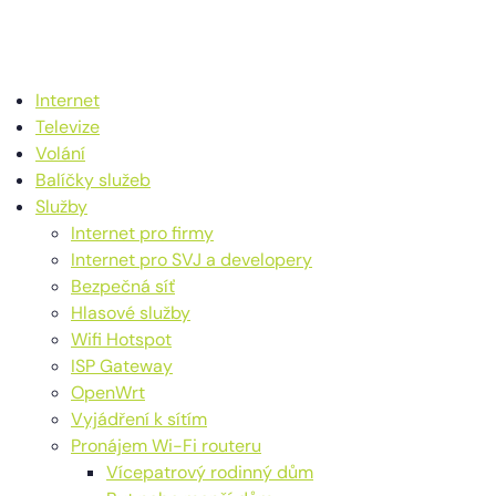
Internet
Televize
Volání
Balíčky služeb
Služby
Internet pro firmy
Internet pro SVJ a developery
Bezpečná síť
Hlasové služby
Wifi Hotspot
ISP Gateway
OpenWrt
Vyjádření k sítím
Pronájem Wi-Fi routeru
Vícepatrový rodinný dům