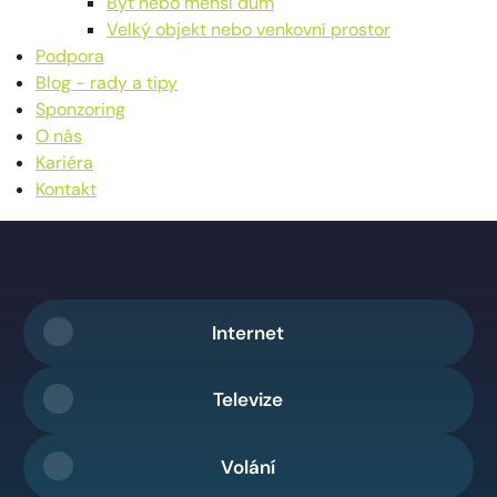
Byt nebo menší dům
Velký objekt nebo venkovní prostor
Podpora
Blog - rady a tipy
Sponzoring
O nás
Kariéra
Kontakt
Internet
Televize
Volání