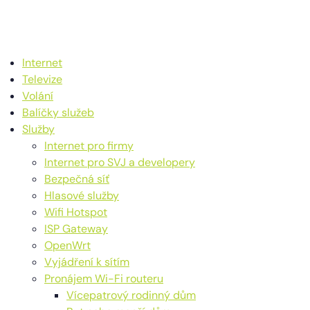
Internet
Televize
Volání
Balíčky služeb
Služby
Internet pro firmy
Internet pro SVJ a developery
Bezpečná síť
Hlasové služby
Wifi Hotspot
ISP Gateway
OpenWrt
Vyjádření k sítím
Pronájem Wi-Fi routeru
Vícepatrový rodinný dům