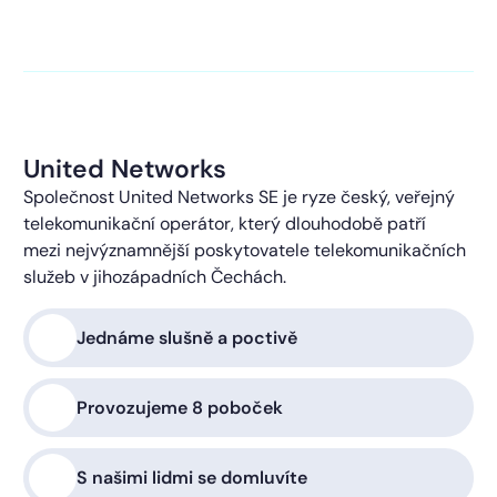
kontaktováni s obchodní nabídkou.
Více o ochraně
soukromí
United Networks
Společnost United Networks SE je ryze český, veřejný
telekomunikační operátor, který dlouhodobě patří
mezi nejvýznamnější poskytovatele telekomunikačních
služeb v jihozápadních Čechách.
Jednáme slušně a poctivě
Provozujeme 8 poboček
S našimi lidmi se domluvíte