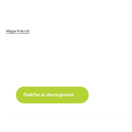
Mapa Pokrytí
Svrčovec
I pro vás máme internet
a Chytrou TV
ve skvělé nabídce
Ověřte si dostupnost