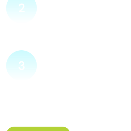
2
Přijedeme za vámi
Náš technik přijede na vámi zvolené místo. Po prohlídce
vám sdělí veškeré informace ohledně připojení.
3
Zapojíme a zprovozníme
Pokud si plácneme, přípojku zapojíme buďto hned
a nebo si domluvíme jiný termín. Náš internet
tak budete mít do několika dnů od objednání.