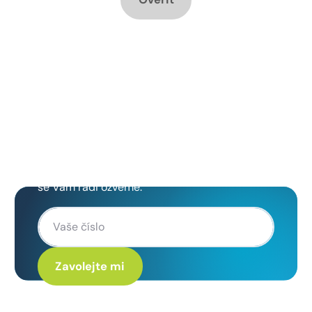
Chcete změnu a potřebujete
poradit jak na to?
Zanechte nám svoje telefoní číslo a my
se Vám rádi ozveme.
Kliknutím na „Zavolejte mi“ souhlasíte s tím, že budete