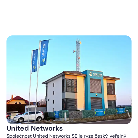
kontaktováni s obchodní nabídkou.
Více o ochraně
soukromí
United Networks
Společnost United Networks SE je ryze český, veřejný