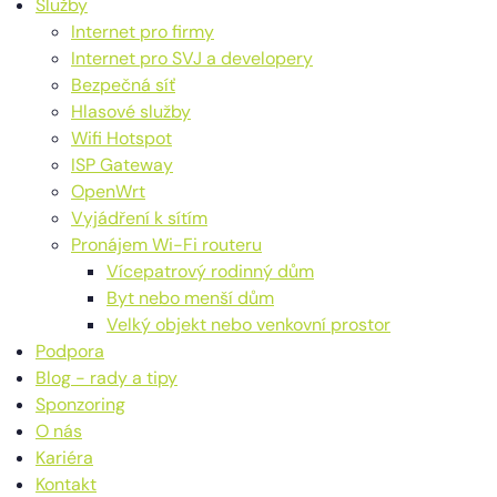
Služby
Internet pro firmy
Internet pro SVJ a developery
Bezpečná síť
Hlasové služby
Wifi Hotspot
ISP Gateway
OpenWrt
Vyjádření k sítím
Pronájem Wi-Fi routeru
Vícepatrový rodinný dům
Byt nebo menší dům
Velký objekt nebo venkovní prostor
Podpora
Blog - rady a tipy
Sponzoring
O nás
Kariéra
Kontakt