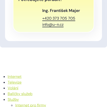
Ing. František Majer
+420 373 705 705
info@u-n.cz
Internet
Televize
Volání
Balíčky služeb
Služby
Internet pro firmy