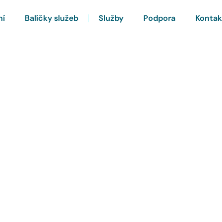
ní
Balíčky služeb
Služby
Podpora
Kontak
rnet a Chytrou TV