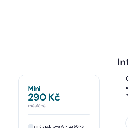
In
Mini
Sta
A
290 Kč
39
p
měsíčně
měsí
Silná gigabitová WiFi za 50 Kč