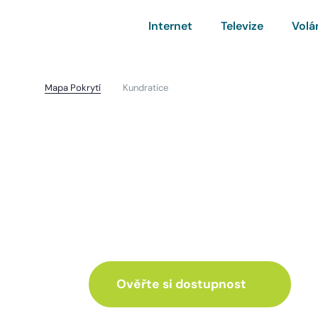
Internet
Televize
Volá
Mapa Pokrytí
Kundratice
Kundratice
I pro vás máme inte
ve skvělé nabídce
Ověřte si dostupnost