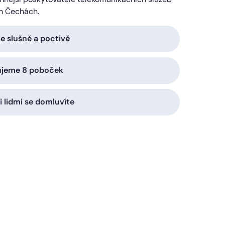
h Čechách.
 slušně a poctivě
ujeme 8 poboček
i lidmi se domluvíte