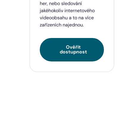
eí a
her, nebo sledování
jakéhokoliv internetového
videoobsahu a to na více
zařízeních najednou.
Ověřit
dostupnost