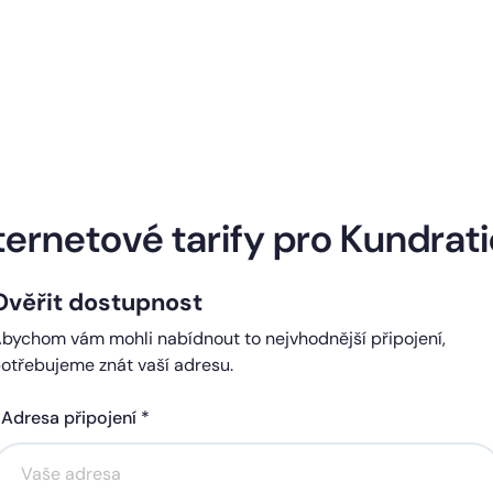
Naše internetové tarify
ternetové tarify pro Kundrat
Ověřit dostupnost
ndard
Comfort
bychom vám mohli nabídnout to nejvhodnější připojení,
0 Kč
450 Kč
otřebujeme znát vaší adresu.
čně
měsíčně
Adresa připojení *
Akce na 6 měsíců
Akce na 6 měsíců
zdarma
zdarma