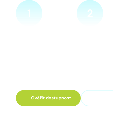
1
2
Ověříme a objednáme
Přijedeme za v
Objednejte si naprosto
Náš technik přijede
nezávazně prohlídku místa
zvolené místo. Po p
nové přípojky. Sdělte nám
vám sdělí veškeré 
adresu a vyhovující termín
ohledně připojení.
návštěvy našeho technika.
Ověřit dostupnost
+420 3