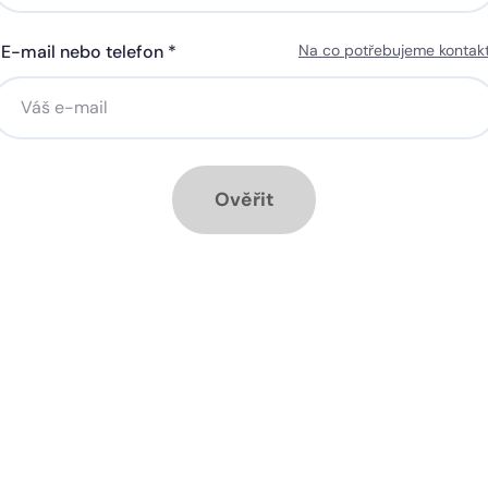
E-mail nebo telefon *
Na co potřebujeme kontak
ná gigabitová WiFi za 50 Kč
Silná gigabitová WiFi za 50
síčně
měsíčně
stalace přípojky ZDARMA
Instalace přípojky ZDARM
ěsíc ZDARMA při ročním
1 měsíc ZDARMA při roční
dplatném
předplatném
Ověřit
ové služby k tarifu:
Doplňkové služby k tarifu:
trá televize SledováníTV nebo
Chytrá televize SledováníT
ink Live TV
Skylink Live TV
zpečná síť za 29 Kč měsíčně
Bezpečná síť za 29 Kč mě
 umožňuje sledování HD
Ideální tarif pro celou ro
 a dobře vám poslouží
užijete si streamovací s
klad i při práci z
na všech vašich zařízen