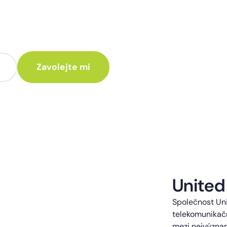
te poradit jak
 Vám rádi ozveme.
te kontaktováni s obchodní nabídkou.
United
Společnost Uni
telekomunikačn
mezi nejvýzna