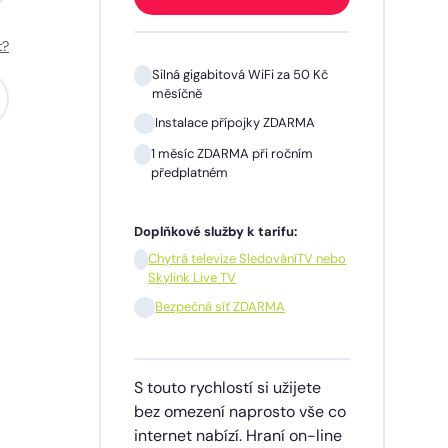
t?
 Kč
Silná gigabitová WiFi za 50 Kč
měsíčně
A
Instalace přípojky ZDARMA
m
1 měsíc ZDARMA při ročním
předplatném
Doplňkové služby k tarifu:
V nebo
Chytrá televize SledováníTV nebo
Skylink Live TV
síčně
Bezpečná síť ZDARMA
dinu,
S touto rychlostí si užijete
lužby
bez omezení naprosto vše co
ích
internet nabízí. Hraní on-line