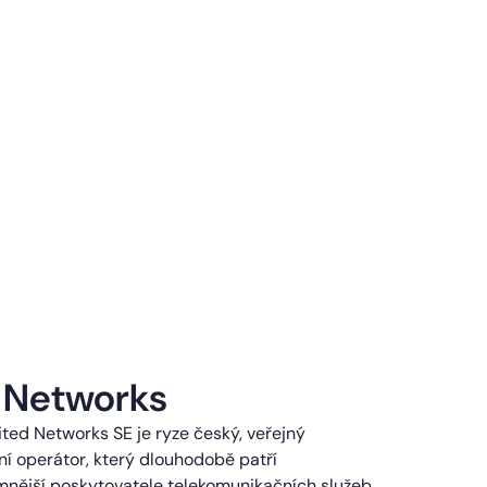
 Networks
ted Networks SE je ryze český, veřejný
í operátor, který dlouhodobě patří
mnější poskytovatele telekomunikačních služeb