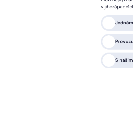
v jihozápadníc
Jednáme
Provoz
S našim
a vás zařídíme