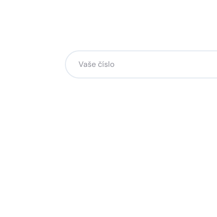
Chcete změnu a potřebuje
na to?
Zanechte nám svoje telefoní číslo a my se
Kliknutím na „Zavolejte mi“ souhlasíte s tím, že bude
Více o ochraně soukromí