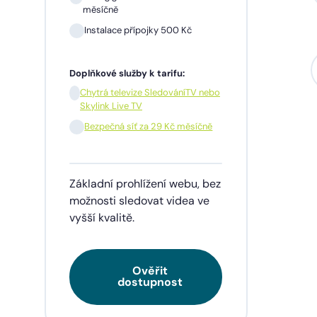
měsíčně
Instalace přípojky 500 Kč
Sil
mě
Doplňkové služby k tarifu:
In
Chytrá televize SledováníTV nebo
Skylink Live TV
1 m
pře
Bezpečná síť za 29 Kč měsíčně
Doplňk
Základní prohlížení webu, bez
Chy
Skyl
možnosti sledovat videa ve
vyšší kvalitě.
Be
Ověřit
Tarif
dostupnost
videa
napří