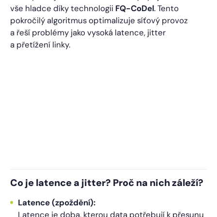
vše hladce díky technologii
FQ-CoDel
. Tento
pokročilý algoritmus optimalizuje síťový provoz
a řeší problémy jako vysoká latence, jitter
a přetížení linky.
Co je latence a jitter? Proč na nich záleží?
Latence (zpoždění):
Latence je doba, kterou data potřebují k přesunu