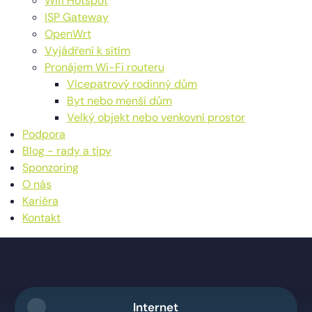
Wifi Hotspot
ISP Gateway
OpenWrt
Vyjádření k sítím
Pronájem Wi-Fi routeru
Vícepatrový rodinný dům
Byt nebo menší dům
Velký objekt nebo venkovní prostor
Podpora
Blog - rady a tipy
Sponzoring
O nás
Kariéra
Kontakt
Internet