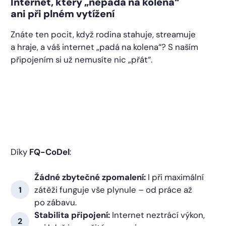
Internet, který „nepadá na kolena“
ani při plném vytížení
Znáte ten pocit, když rodina stahuje, streamuje
a hraje, a váš internet „padá na kolena“? S naším
připojením si už nemusíte nic „přát“.
Díky
FQ-CoDel
:
Žádné zbytečné zpomalení:
I při maximální
zátěži funguje vše plynule – od práce až
po zábavu.
Stabilita připojení:
Internet neztrácí výkon,