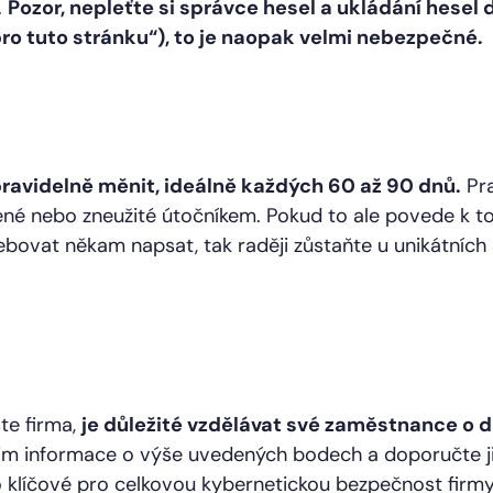
.
Pozor, nepleťte si správce hesel a ukládání hesel
ro tuto stránku“), to je naopak velmi nebezpečné.
ravidelně měnit, ideálně každých 60 až 90 dnů.
Pra
mené nebo zneužité útočníkem. Pokud to ale povede k to
bovat někam napsat, tak raději zůstaňte u unikátních s
ste firma,
je důležité vzdělávat své zaměstnance o dů
jim informace o výše uvedených bodech a doporučte j
o klíčové pro celkovou kybernetickou bezpečnost firmy