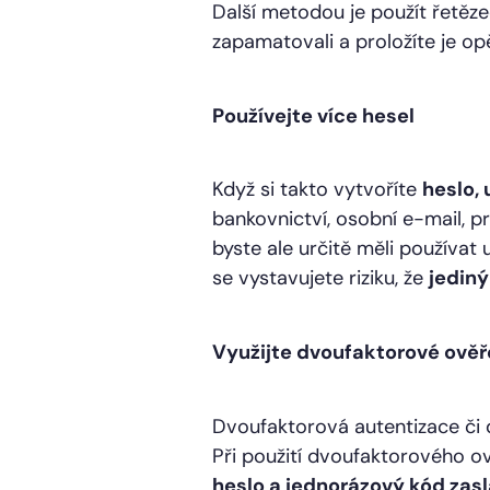
Další metodou je použít řetězec
zapamatovali a proložíte je opě
Používejte více hesel
Když si takto vytvoříte
heslo,
bankovnictví, osobní e-mail, 
byste ale určitě měli používat
se vystavujete riziku, že
jedin
Využijte dvoufaktorové ověř
Dvoufaktorová autentizace či d
Při použití dvoufaktorového o
heslo a jednorázový kód zasl