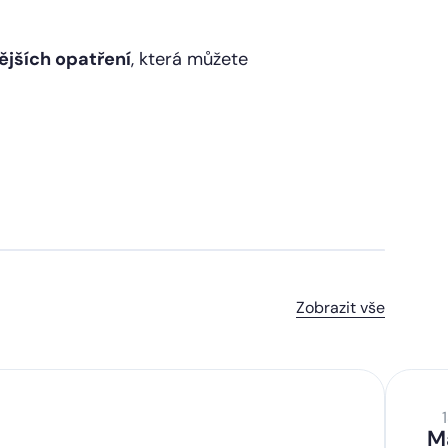
ějších opatření
, která můžete
Zobrazit vše
M