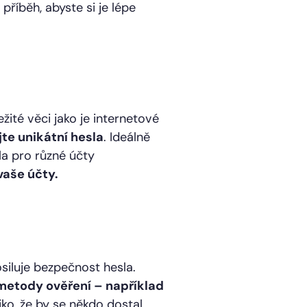
příběh, abyste si je lépe
ežité věci jako je internetové
jte unikátní hesla
. Ideálně
la pro různé účty
aše účty.
siluje bezpečnost hesla.
 metody ověření – například
iko, že by se někdo dostal