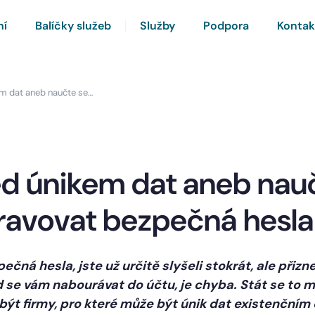
ní
Balíčky služeb
Služby
Podpora
Kontak
m dat aneb naučte se…
d únikem dat aneb nau
pravovat bezpečná hesla
čná hesla, jste už určitě slyšeli stokrát, ale přizn
d se vám nabourávat do účtu, je chyba. Stát se to 
být firmy, pro které může být únik dat existenční