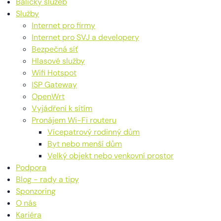
Balíčky služeb
Služby
Internet pro firmy
Internet pro SVJ a developery
Bezpečná síť
Hlasové služby
Wifi Hotspot
ISP Gateway
OpenWrt
Vyjádření k sítím
Pronájem Wi-Fi routeru
Vícepatrový rodinný dům
Byt nebo menší dům
Velký objekt nebo venkovní prostor
Podpora
Blog - rady a tipy
Sponzoring
O nás
Kariéra