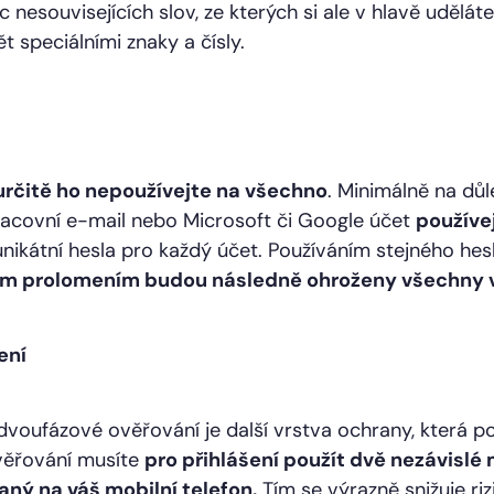
 nesouvisejících slov, ze kterých si ale v hlavě uděláte 
t speciálními znaky a čísly.
 určitě ho nepoužívejte na všechno
. Minimálně na důl
pracovní e-mail nebo Microsoft či Google účet
používe
 unikátní hesla pro každý účet. Používáním stejného hes
ým prolomením budou následně ohroženy všechny v
ení
voufázové ověřování je další vrstva ochrany, která po
věřování musíte
pro přihlášení použít dvě nezávislé
aný na váš mobilní telefon.
Tím se výrazně snižuje riz