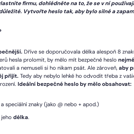
lastníte firmu, dohlédněte na to, že se v ní použív
důležité. Vytvořte heslo tak, aby bylo silné a zapa
?
pečnější.
Dříve se doporučovala délka alespoň 8 znaků, a
erů hesla prolomit, by mělo mít bezpečné heslo
nejmé
tovali a nemuseli si ho nikam psát. Ale zároveň,
aby p
 přijít.
Tedy aby nebylo
lehké
ho odvodit třeba z vaši
rození.
Ideální bezpečné heslo by mělo obsahovat:
e a speciální znaky (jako @ nebo + apod.)
e jeho
délka
.