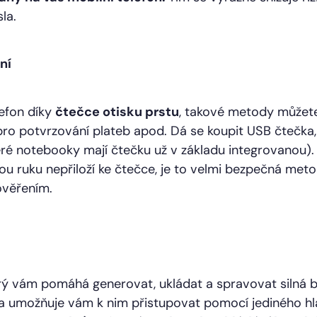
la.
ní
efon díky
čtečce otisku prstu
, takové metody můžete 
pro potvrzování plateb apod. Dá se koupit USB čtečka,
které notebooky mají čtečku už v základu integrovanou).
u ruku nepřiloží ke čtečce, je to velmi bezpečná metod
ověřením.
erý vám pomáhá generovat, ukládat a spravovat silná b
a umožňuje vám k nim přistupovat pomocí jediného hlav