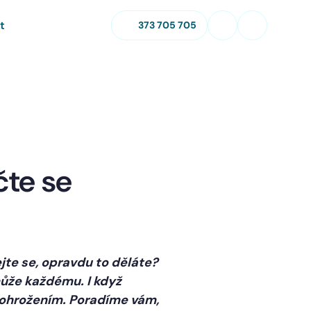
t
373 705 705
čte se
ejte se, opravdu to děláte?
může každému. I když
m ohrožením. Poradíme vám,