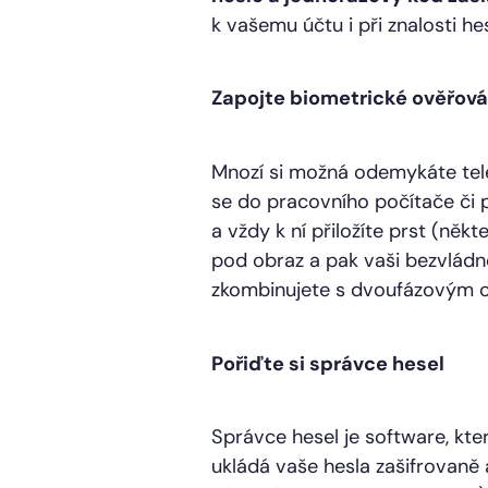
k vašemu účtu i při znalosti hes
Zapojte biometrické ověřová
Mnozí si možná odemykáte tel
se do pracovního počítače či 
a vždy k ní přiložíte prst (ně
pod obraz a pak vaši bezvládno
zkombinujete s dvoufázovým 
Pořiďte si správce hesel
Správce hesel je software, kt
ukládá vaše hesla zašifrovaně 