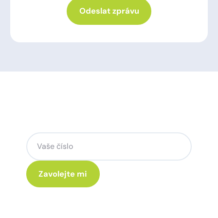
Odeslat zprávu
Chcete změnu a potřebujete
poradit jak na to? Zavoláme vám.
Kliknutím na „Zavolejte mi“ souhlasíte s tím, že budete
kontaktováni s obchodní nabídkou.
Více o ochraně