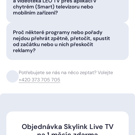
a videotéka LEO TV přes aplikaci v
chytrém (Smart) televizoru nebo
mobilním zařízení?
Proč některé programy nebo pořady
nejdou přehrát zpětně, přetočit, spustit
od začátku nebo u nich přeskočit
reklamy?
Potřebujete se nás na něco zeptat? Volejte
+420 373 705 705
Objednávka Skylink Live TV
na 1 měsíc zdarma