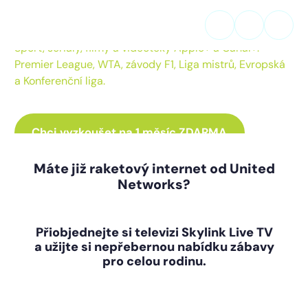
Televize SKYLINK LIVE TV
s exkluzivním obsahem.
Sport, seriály, filmy a videotéky Apple+ a Canal+.
Premier League, WTA, závody F1, Liga mistrů, Evropská
a Konferenční liga.
Chci vyzkoušet na 1 měsíc ZDARMA
Máte již raketový internet od United
Networks?
Přiobjednejte si televizi Skylink Live TV
a užijte si nepřebernou nabídku zábavy
pro celou rodinu.