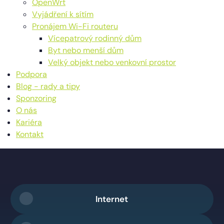
OpenWrt
Vyjádření k sítím
Pronájem Wi-Fi routeru
Vícepatrový rodinný dům
Byt nebo menší dům
Velký objekt nebo venkovní prostor
Podpora
Blog - rady a tipy
Sponzoring
O nás
Kariéra
Kontakt
Internet