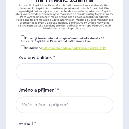
Pro využití Skylink Live TV musíte být naším zákazníkem s aktivní službou
Internet. Po úspěšném odeslání objednávky a kontrole údajů obdržíte
nejpozději do následujícího pracovního dne e-mail od společnosti Skylink,
který vás provede procesem vytvoření vašeho hesla do služby Skylink Live TV.
Poté vám začíná běžet 1 měsíc promo akce s balíčkem KOMBI+ zdarma.
Před koncem promo akce budete informováni mailem a budete mít možnost
si objednat libovolný baliček z nabídky Skylink Live TV. United Networks
SE vybírá poplatek za zvolený televizní balíček jménem společnosti Canal+
Distribution Czech Republic s.r.o.
Potvrzuji, že mám internet od společnosti United Networks SE.
Pro využití Skylink Live TV musíte být naším zákazníkem.
Souhlasím se
zvláštními obchodními podmínkami Skylink Live TV
.
Zvolený balíček *
Jméno a příjmení *
E-mail *