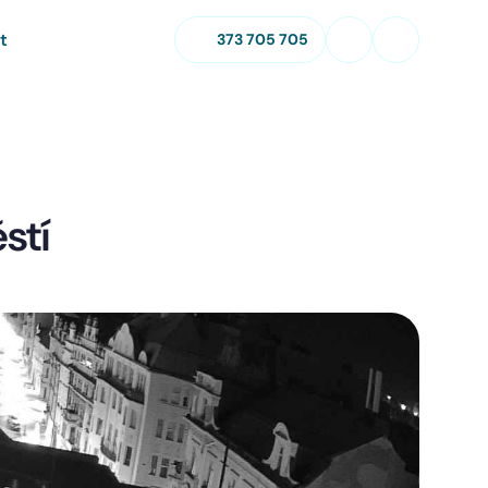
t
373 705 705
stí