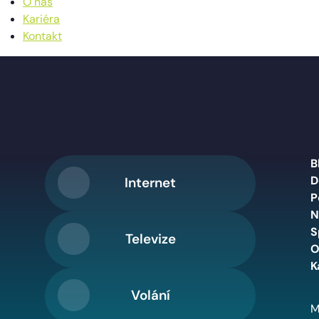
O nás
Kariéra
Kontakt
B
D
Internet
P
N
S
Televize
O
K
Volání
M