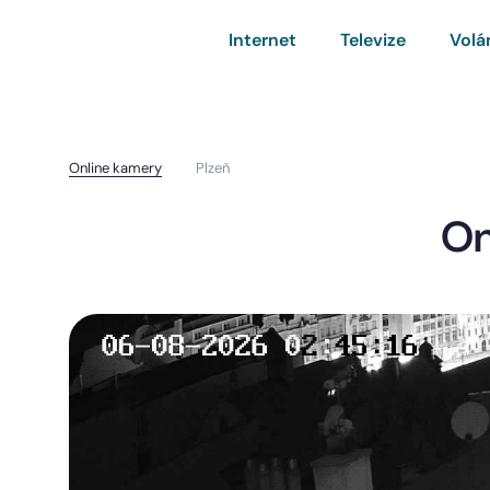
Internet
Televize
Volá
Online kamery
Plzeň
On