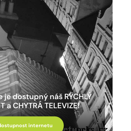
de je dostupný náš RYCHLÝ
T a CHYTRÁ TELEVIZE!
dostupnost internetu