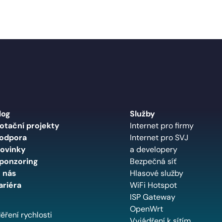
log
Služby
otační projekty
Internet pro firmy
odpora
Internet pro SVJ
ovinky
a developery
ponzoring
Bezpečná síť
 nás
Hlasové služby
ariéra
WiFi Hotspot
ISP Gateway
OpenWrt
ěření rychlosti
Vyjádření k sítím