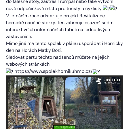
do falešné štoly, zastřešil rumpál nebo také vytvořil
nové odpočinkové místo pro turisty a cyklisty
V letošním roce odstartuje projekt Revitalizace
hornické naučné stezky. Ten zahrnuje osazení sedmi
interaktivních informačních tabulí na jednotlivých
zastaveních.
Mimo jiné má tento spolek v plánu uspořádat i Hornický
den na Horách Matky Boží.
Sledovat partu těchto nadšenců můžete na jejich
webových stránkách
https://www.spolekhornikuhmb.cz/