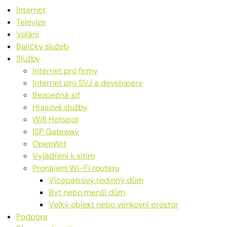
Internet
Televize
Volání
Balíčky služeb
Služby
Internet pro firmy
Internet pro SVJ a developery
Bezpečná síť
Hlasové služby
Wifi Hotspot
ISP Gateway
OpenWrt
Vyjádření k sítím
Pronájem Wi-Fi routeru
Vícepatrový rodinný dům
Byt nebo menší dům
Velký objekt nebo venkovní prostor
Podpora