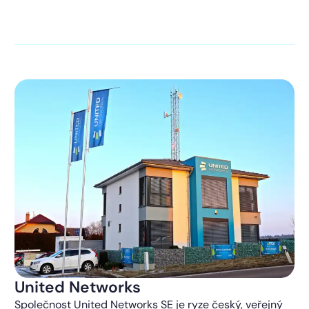
kontaktováni s obchodní nabídkou.
Více o ochraně
soukromí
United Networks
Společnost United Networks SE je ryze český, veřejný