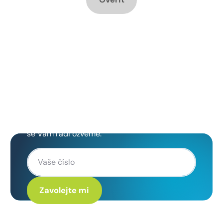
Chcete změnu a potřebujete
poradit jak na to?
Zanechte nám svoje telefoní číslo a my
se Vám rádi ozveme.
Kliknutím na „Zavolejte mi“ souhlasíte s tím, že budete