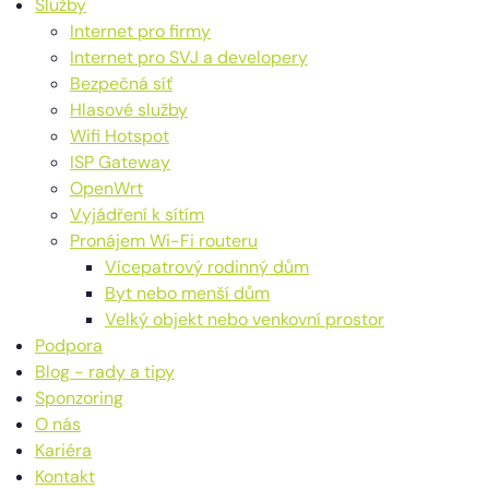
Služby
Internet pro firmy
Internet pro SVJ a developery
Bezpečná síť
Hlasové služby
Wifi Hotspot
ISP Gateway
OpenWrt
Vyjádření k sítím
Pronájem Wi-Fi routeru
Vícepatrový rodinný dům
Byt nebo menší dům
Velký objekt nebo venkovní prostor
Podpora
Blog - rady a tipy
Sponzoring
O nás
Kariéra
Kontakt