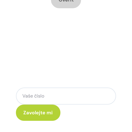
Chcete změnu a potřebujete
poradit jak na to?
Zanechte nám svoje telefoní číslo a my
se Vám rádi ozveme.
Kliknutím na „Zavolejte mi“ souhlasíte s tím, že budete