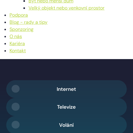
Byt nebo menší dům
Velký objekt nebo venkovní prostor
Podpora
Blog - rady a tipy
Sponzoring
O nás
Kariéra
Kontakt
Internet
Televize
Volání