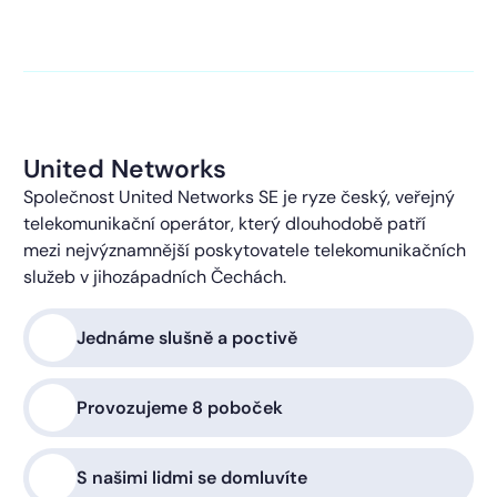
kontaktováni s obchodní nabídkou.
Více o ochraně
soukromí
United Networks
Společnost United Networks SE je ryze český, veřejný
telekomunikační operátor, který dlouhodobě patří
mezi nejvýznamnější poskytovatele telekomunikačních
služeb v jihozápadních Čechách.
Jednáme slušně a poctivě
Provozujeme 8 poboček
S našimi lidmi se domluvíte