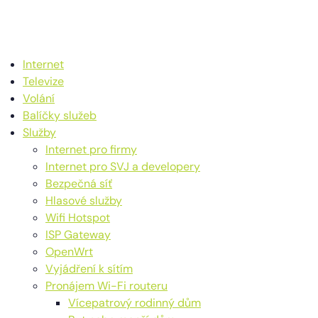
Internet
Televize
Volání
Balíčky služeb
Služby
Internet pro firmy
Internet pro SVJ a developery
Bezpečná síť
Hlasové služby
Wifi Hotspot
ISP Gateway
OpenWrt
Vyjádření k sítím
Pronájem Wi-Fi routeru
Vícepatrový rodinný dům