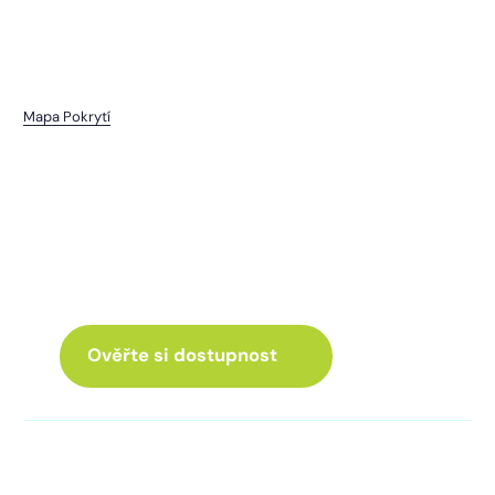
Mapa Pokrytí
Kakovice
I pro vás máme internet
a Chytrou TV
ve skvělé nabídce
Ověřte si dostupnost