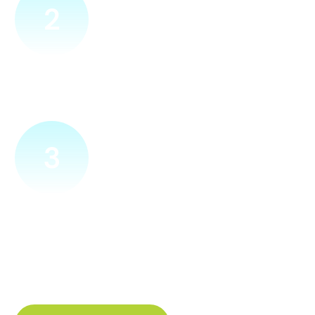
2
Přijedeme za vámi
Náš technik přijede na vámi zvolené místo. Po prohlídce
vám sdělí veškeré informace ohledně připojení.
3
Zapojíme a zprovozníme
Pokud si plácneme, přípojku zapojíme buďto hned
a nebo si domluvíme jiný termín. Náš internet
tak budete mít do několika dnů od objednání.