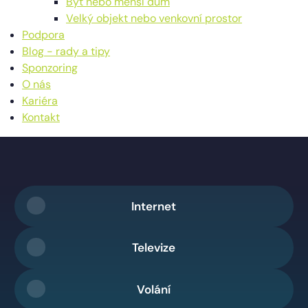
Byt nebo menší dům
Velký objekt nebo venkovní prostor
Podpora
Blog - rady a tipy
Sponzoring
O nás
Kariéra
Kontakt
Internet
Televize
Volání