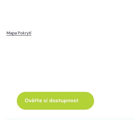
Mapa Pokrytí
Drahenice
I pro vás máme internet
a Chytrou TV
ve skvělé nabídce
Ověřte si dostupnost