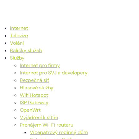
Internet
Televize
Volání
Balíčky služeb
Služby
Internet pro firmy
Internet pro SVJ a developery
Bezpečná síť
Hlasové služby
Wifi Hotspot
ISP Gateway
OpenWrt
Vyjádření k sítím
Pronájem Wi-Fi routeru
Vícepatrový rodinný dům