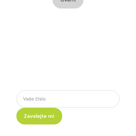
Chcete změnu a potřebujete
poradit jak na to?
Zanechte nám svoje telefoní číslo a my
se Vám rádi ozveme.
Kliknutím na „Zavolejte mi“ souhlasíte s tím, že budete