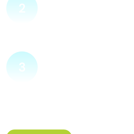
2
Přijedeme za vámi
Náš technik přijede na vámi zvolené místo. Po prohlídce
vám sdělí veškeré informace ohledně připojení.
3
Zapojíme a zprovozníme
Pokud si plácneme, přípojku zapojíme buďto hned
a nebo si domluvíme jiný termín. Náš internet
tak budete mít do několika dnů od objednání.