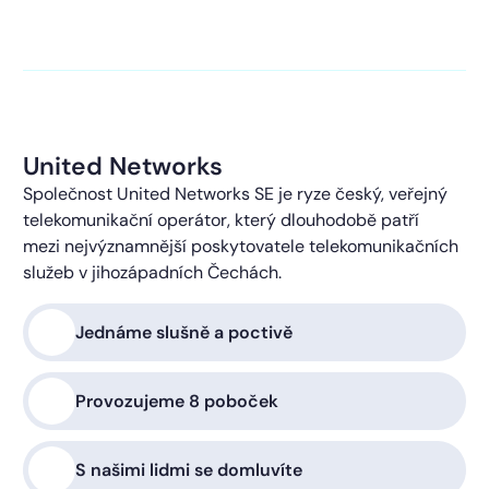
kontaktováni s obchodní nabídkou.
Více o ochraně
soukromí
United Networks
Společnost United Networks SE je ryze český, veřejný
telekomunikační operátor, který dlouhodobě patří
mezi nejvýznamnější poskytovatele telekomunikačních
služeb v jihozápadních Čechách.
Jednáme slušně a poctivě
Provozujeme 8 poboček
S našimi lidmi se domluvíte