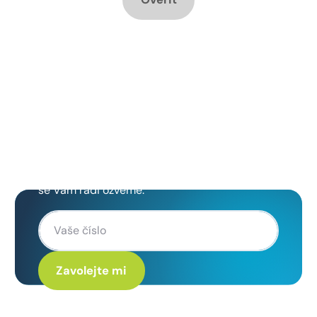
Chcete změnu a potřebujete
poradit jak na to?
Zanechte nám svoje telefoní číslo a my
se Vám rádi ozveme.
Kliknutím na „Zavolejte mi“ souhlasíte s tím, že budete