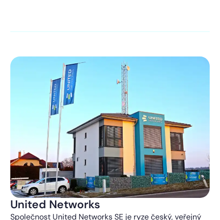
kontaktováni s obchodní nabídkou.
Více o ochraně
soukromí
United Networks
Společnost United Networks SE je ryze český, veřejný