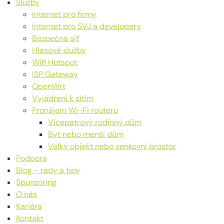
Služby
Internet pro firmy
Internet pro SVJ a developery
Bezpečná síť
Hlasové služby
Wifi Hotspot
ISP Gateway
OpenWrt
Vyjádření k sítím
Pronájem Wi-Fi routeru
Vícepatrový rodinný dům
Byt nebo menší dům
Velký objekt nebo venkovní prostor
Podpora
Blog - rady a tipy
Sponzoring
O nás
Kariéra
Kontakt